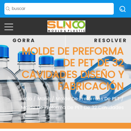
MOLDE DE PREFORMA
DE PET DE 32
CAVIDADES DISEÑO Y
FABRICACIÓN
Inicio
/
Moho
/
Molde De Preformas De PET
/
Molde De Preforma De PET De 32 Cavidades