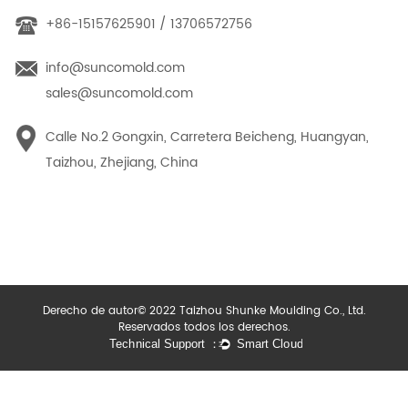
+86-15157625901 / 13706572756
info@suncomold.com
sales@suncomold.com
Calle No.2 Gongxin, Carretera Beicheng, Huangyan,
Taizhou, Zhejiang, China
Derecho de autor© 2022 Taizhou Shunke Moulding Co., Ltd.
Reservados todos los derechos.