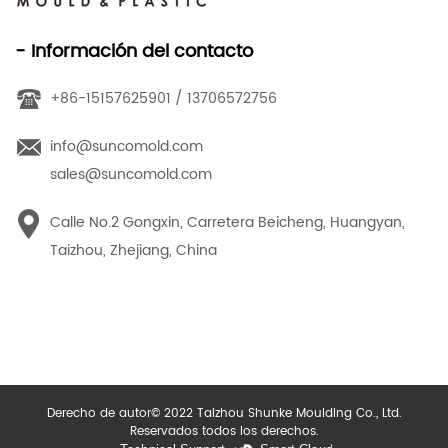
- Información del contacto
+86-15157625901 / 13706572756
info@suncomold.com
sales@suncomold.com
Calle No.2 Gongxin, Carretera Beicheng, Huangyan,
Taizhou, Zhejiang, China
Derecho de autor© 2022 Taizhou Shunke Moulding Co., Ltd.
Reservados todos los derechos.