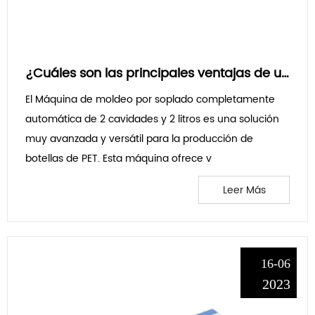
¿Cuáles son las principales ventajas de utilizar una máquina de moldeo por soplado totalmente automática de 2 l y 2 cavidades para la producción de botellas de PET y cómo contribuye a aumentar la productividad y la eficiencia en el proceso de fabricación?
El Máquina de moldeo por soplado completamente
automática de 2 cavidades y 2 litros es una solución
muy avanzada y versátil para la producción de
botellas de PET. Esta máquina ofrece v
Leer Más
16-06
2023